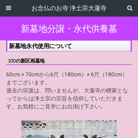
お念仏のお寺 浄土宗大蓮寺
新墓地分譲・永代供養墓
新墓地永代使用について
100の新区画墓地
60cm × 70cmから6尺（180cm）× 6尺（180cm）
までございます。
過去の宗派は、問いませんが、大蓮寺の檀家とな
ってからは浄土宗の宗旨を信仰していただきま
す。お気軽にご見学にお出掛け下さい。